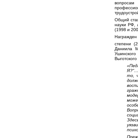
вопросам
професси
трудоустро
Общий стаж
науки РФ, 
(1998 и 200
Награжден 
степени (
Даниила Мо
Ушинского 
Выготского 
«Пед
Я?"…
то, 
долж
восп
граж
моде
може
особ
Вопр
соци
Здес
уязв
псих
Преж