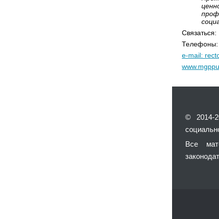
ценн
проф
соци
Связаться:
Телефоны: 
e-mail: rec
www.mgppu
© 2014-
социальн
Все мат
законодат