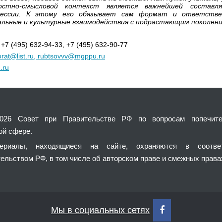
остно-смысловой контекст является важнейшей составл
ессии. К этому его обязывает сам формат и ответстве
альные и культурные взаимодействия с подрастающим поколени
+7 (495) 632-94-33, +7 (495) 632-90-77
torat@list.ru, rubtsovvv@mgppu.ru
.ru
2026 Совет при Правительстве РФ по вопросам попечите
ой сфере.
ериалы, находящиеся на сайте, охраняются в соотве
ельством РФ, в том числе об авторском праве и смежных права
Мы в социальных сетях