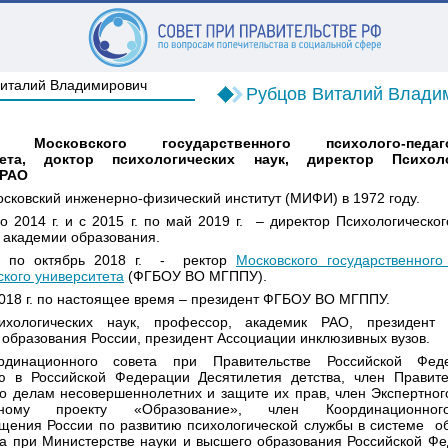
Рубцов Виталий Влади
т Московского государственного психолого-педаго
тета, доктор психологических наук, директор Психоло
 РАО
сковский инженерно-физический институт (МИФИ) в 1972 году.
по 2014 г. и с 2015 г. по май 2019 г. – директор Психологическог
 академии образования.
 по октябрь 2018 г. - ректор
Московского государственного
ского университета
(ФГБОУ ВО МГППУ).
018 г. по настоящее время – президент ФГБОУ ВО МГППУ.
ихологических наук, профессор, академик РАО, президент
 образования России, президент Ассоциации инклюзивных вузов.
рдинационного совета при Правительстве Российской Фед
ю в Российской Федерации Десятилетия детства, член Правите
о делам несовершеннолетних и защите их прав, член Экспертног
ьному проекту «Образование», член Координационно
ения России по развитию психологической службы в системе о
а при Министерстве науки и высшего образования Российской Ф