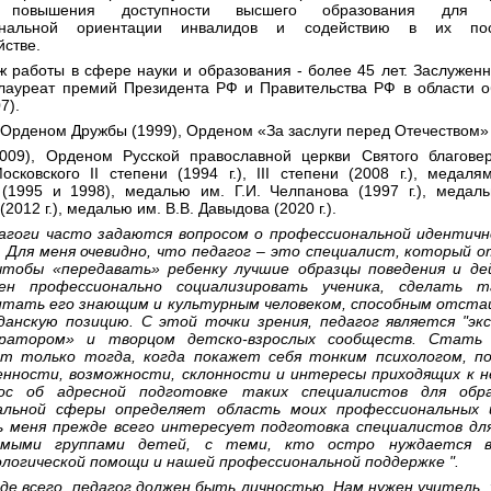
 повышения доступности высшего образования для и
ональной ориентации инвалидов и содействию в их по
йстве.
 работы в сфере науки и образования - более 45 лет. Заслужен
лауреат премий Президента РФ и Правительства РФ в области 
7).
Орденом Дружбы (1999), Орденом «За заслуги перед Отечеством»
2009), Орденом Русской православной церкви Святого благовер
сковского II степени (1994 г.), III степени (2008 г.), медаля
(1995 и 1998), медалью им. Г.И. Челпанова (1997 г.), медал
(2012 г.), медалью им. В.В. Давыдова (2020 г.).
агоги часто задаются вопросом о профессиональной идентичн
 Для меня очевидно, что педагог – это специалист, который о
чтобы «передавать» ребенку лучшие образцы поведения и де
ен профессионально социализировать ученика, сделать т
итать его знающим и культурным человеком, способным отста
данскую позицию. С этой точки зрения, педагог является "эк
ратором» и творцом детско-взрослых сообществ. Стать
т только тогда, когда покажет себя тонким психологом, 
енности, возможности, склонности и интересы приходящих к н
ос об адресной подготовке таких специалистов для обра
альной сферы определяет область моих профессиональных 
ь меня прежде всего интересует подготовка специалистов дл
имыми группами детей, с теми, кто остро нуждается в
ологической помощи и нашей профессиональной поддержке ".
де всего, педагог должен быть личностью. Нам нужен учитель,