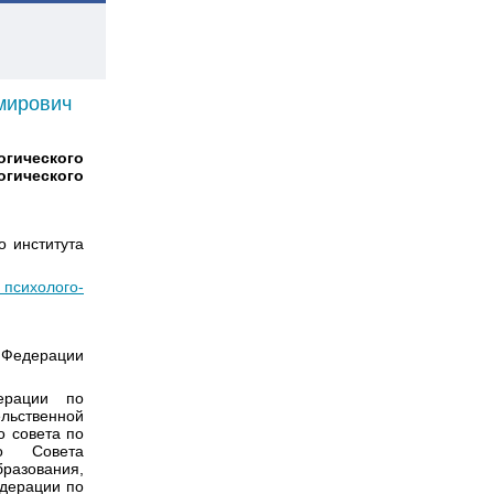
мирович
гического
гического
о института
 психолого-
 Федерации
ерации по
льственной
о совета по
го Совета
бразования,
едерации по