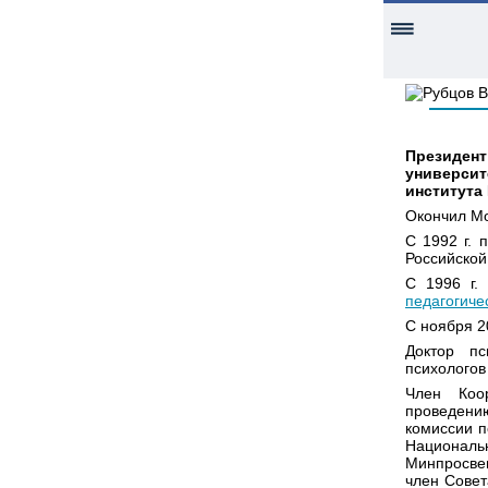
Президен
универси
института
Окончил Мо
С 1992 г. 
Российской
С 1996 г.
педагогиче
С ноября 2
Доктор пс
психологов
Член Коо
проведени
комиссии п
Национал
Минпросвещ
член Совет