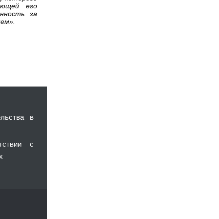
яющей его
нность за
ем».
льства в
тствии с
х