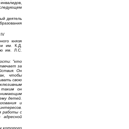
нвалидов,
следующем
ный деятель
образования
 IV
ного князя
ми им. К.Д.
ью им. Л.С.
ости: "кто
твечает за
йствия. Он
ак, чтобы
ивать свою
склюзивным
 таким он
понимающим
ему детей.
зования и
интересов.
я работы с
 адресной
 у которого