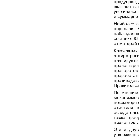
предупреж
включая за
увеличился 
и суммарно 
Наиболее о
передачи 
наблюдалось
составил 93
от матерей 
Ключевыми
антиретров
планирует
пролонгир
препаратов
проработат
противодей
Правительст
По мнению 
механизмов
некоммерчес
отметили 
освидетельс
также треб
пациентов с
Эти и друг
утвержденно