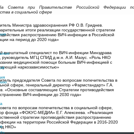
жба Совета при Правительстве Российской Федерации п
ства в социальной сфере
итель Министра здравоохранения РФ О.В. Гриднев.
арительные итоги реализации государственной стратегии
одействия распространению ВИЧ-инфекции в Российской
ции на период до 2020 года»
й внештатный специалист по ВИЧ-инфекции Минздрава
, руководитель МГЦ СПИД д.м.н. А.И. Мазус. «Роль НКО
азании медицинской помощи больным ВИЧ-инфекцией с
твующей наркозависимостью»
итель председателя Совета по вопросам попечительства в
ьной сфере, генеральный директор «Фармстандарт» Г.А.
в. «Основные составляющие Стратегии противодействия
странению ВИЧ-инфекции до 2030 года»
овета по вопросам попечительства в социальной сфере,
ор фонда «ФОКУС-МЕДИА» Е.Г. Алексеева. «Реализация
рственной стратегии противодействия распространению
фекции на территории Российской Федерации в 2016-2020
гляд НКО»