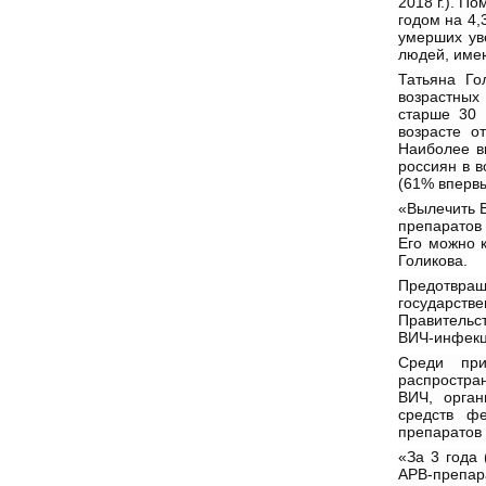
2018 г.). П
годом на 4
умерших ув
людей, имею
Татьяна Го
возрастных
старше 30 
возрасте о
Наиболее в
россиян в 
(61% впервы
«Вылечить 
препаратов
Его можно 
Голикова.
Предотвра
государст
Правительс
ВИЧ-инфекци
Среди при
распростра
ВИЧ, орган
средств фе
препаратов
«За 3 года 
АРВ-препа