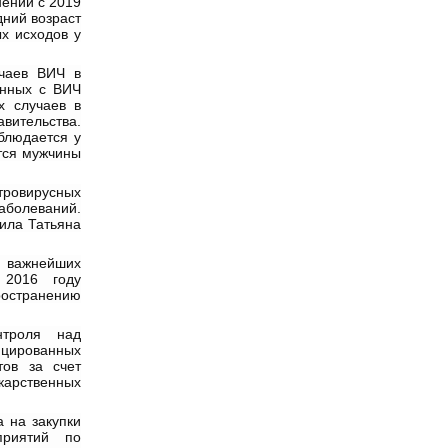
нении с 2019
ний возраст
х исходов у
учаев ВИЧ в
енных с ВИЧ
х случаев в
вительства.
блюдается у
тся мужчины
тровирусных
аболеваний.
ила Татьяна
 важнейших
 2016 году
ространению
нтроля над
ицированных
тов за счет
карственных
а на закупки
приятий по