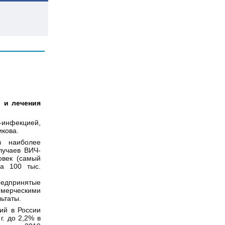
 и лечения
-инфекцией,
икова.
з наиболее
лучаев ВИЧ-
овек (самый
а 100 тыс.
редпринятые
ерческими
ьтаты.
ий в России
г. до 2,2% в