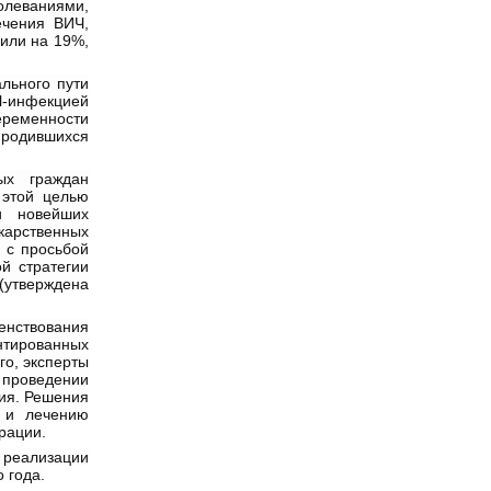
леваниями,
ечения ВИЧ,
 или на 19%,
льного пути
-инфекцией
беременности
, родившихся
ых граждан
 этой целью
и новейших
арственных
 с просьбой
й стратегии
(утверждена
енствования
нтированных
го, эксперты
проведении
ния. Решения
е и лечению
рации.
 реализации
 года.