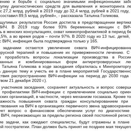
дению и борьбе с социально значимыми инфекционными забо
купку диагностических средств для выявления и мониторинга л
с 27,2 млрд. рублей в 2019 году до 32,4 млрд. рублей в 2021 году,
составил 89,5 млрд. рублей», - рассказала Татьяна Голикова.
щутимых результатов Россия достигла в предотвращении вертика
ВИЧ. В 2019 году более 93% беременных женщин с ВИЧ
 в женских консультациях, охват химиопрофилактикой в период 
,5%, а во время родов – почти 97%. В 2020 году из 13 тыс. детей
с ВИЧ, инфекция была подтверждена только у 165.
 задачами остаются увеличение охвата ВИЧ-инфицированн
ирусной терапией и повышение их приверженности лечению. С
ся проработать вопросы локализации производства в Росси
ованных и комбинированных форм антиретровирусных лек
. Татьяна Голикова в ходе заседания обратилась к Минпромторгу
ь данную тему и учесть ее в плане мероприятий Государственно
ствия распространению ВИЧ-инфекции на период до 2030 года 
вом 21 декабря 2020 г.).
участников заседания, сохраняет актуальность и вопрос соверш
 профилактики ВИЧ-инфекции с привлечением социально орие
ких организаций, в частности, через механизм госзаказа. Кроме то
важность повышения охвата граждан консультированием при 
твования на ВИЧ в организациях первичного звена здравоохране
ует вопрос о финансовом обеспечении услуг по диагностик
 ВИЧ, переезжающих за пределы региона своей постоянной регист
ие задачи, как ожидают специалисты, будут отражены в плане
й госстратегии. План должен быть принят не позднее мая текущего