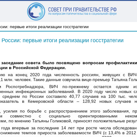
 России: первые итоги реализации госстратегии
 заседание совета было посвящено вопросам профилактики
ции в Российской Федерации.
ию на конец 2020 года численность россиян, живущих с ВИЧ
,1 млн. человек. Такие данные озвучила вице-премьер Татьяна Гол
 Роспотребнадзора, ВИЧ по-прежнему остается одним и
ненных инфекционных заболеваний. В 2020 году число новых с
 среднем по России составило 40,77 случаев на 100 тыс. чел
оказатель в Кемеровской области – 128,92 новых случаев н
, усилия по борьбе с распространением этого заболевания, п
твом совместно с социально ориентированными некомм
ми, по мнению Татьяны Голиковой, приносят положительные резул
8 года впервые за последние 14 лет при росте числа обследован
снижение темпов прироста заболеваемости ВИЧ (с 13,4% в 2012 