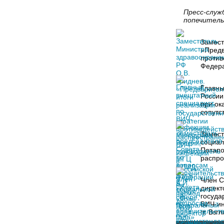
Пресс-слу
попечитель
Замест
«Предв
против
Федера
Главны
России
при ок
сопутс
Замест
социал
Потапо
распро
Член С
директ
госуда
ВИЧ-ин
гг. Вз