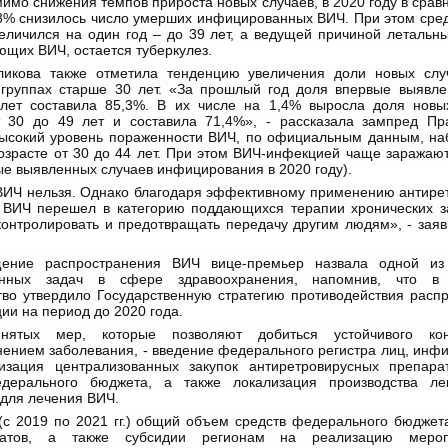
омимо снижения темпов прироста новых случаев, в 2020 году в срав
,3% снизилось число умерших инфицированных ВИЧ. При этом сред
еличился на один год – до 39 лет, а ведущей причиной летальны
щих ВИЧ, остается туберкулез.
ликова также отметила тенденцию увеличения доли новых сл
 группах старше 30 лет. «За прошлый год доля впервые выявл
лет составила 85,3%. В их числе на 1,4% выросла доля новы
т 30 до 49 лет и составила 71,4%», - рассказала зампред Пра
ысокий уровень пораженности ВИЧ, по официальным данным, на
возрасте от 30 до 44 лет. При этом ВИЧ-инфекцией чаще заражаю
е выявленных случаев инфицирования в 2020 году).
ВИЧ нельзя. Однако благодаря эффективному применению антире
 ВИЧ перешел в категорию поддающихся терапии хронических з
контролировать и предотвращать передачу другим людям», - заяв
щение распространения ВИЧ вице-премьер назвала одной из
венных задач в сфере здравоохранения, напомнив, что в
тво утвердило Государственную стратегию противодействия расп
и на период до 2020 года.
нятых мер, которые позволяют добиться устойчивого ко
нением заболевания, - введение федерального регистра лиц, инф
изация централизованных закупок антиретровирусных препара
дерального бюджета, а также локализация производства ле
 для лечения ВИЧ.
(с 2019 по 2021 гг.) общий объем средств федерального бюджет
ратов, а также субсидии регионам на реализацию меро